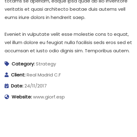
totams se aperiam, eaque ipsa quae ab illo inventore
veritatis et quasi architecto beatae duis autems vell
eums iriure dolors in hendrerit saep.
Eveniet in vulputate velit esse molestie cons to equat,
vel illum dolore eu feugiat nulla facilisis seds eros sed et
accumsan et iusto odio dignis sim. Temporibus autem.
Category:
Strategy
Client:
Real Madrid C.F
Date:
24/11/2017
Website:
www.giorf.esp